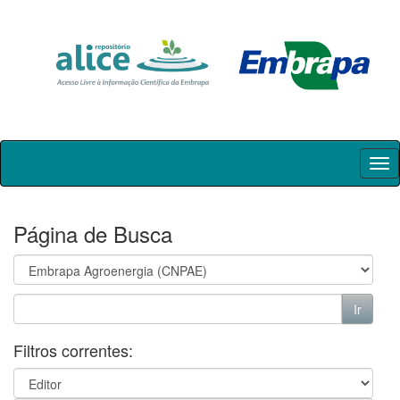
Skip
navigation
Página de Busca
Filtros correntes: