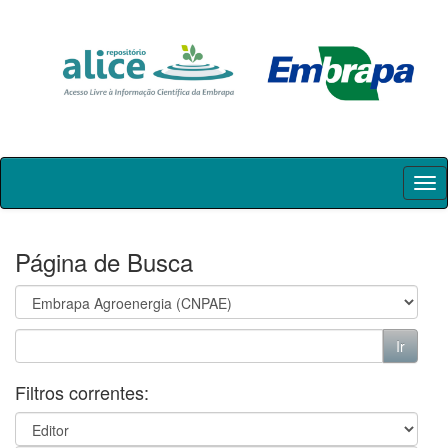
Skip
navigation
Página de Busca
Filtros correntes: