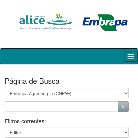
Skip
navigation
Página de Busca
Filtros correntes: