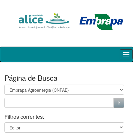
Skip
navigation
Página de Busca
Filtros correntes: