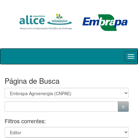
Skip
navigation
Página de Busca
Filtros correntes: