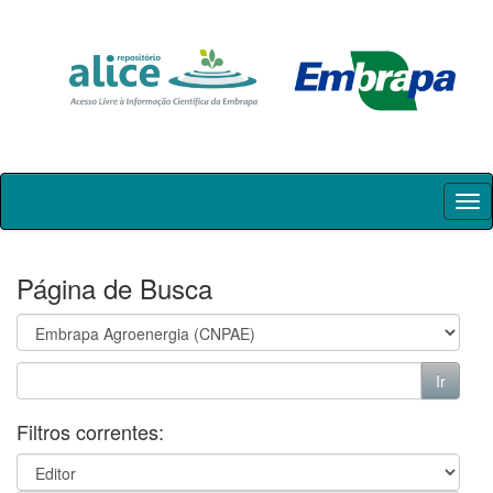
Skip
navigation
Página de Busca
Filtros correntes: