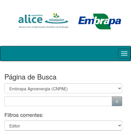
Skip
navigation
Página de Busca
Filtros correntes: