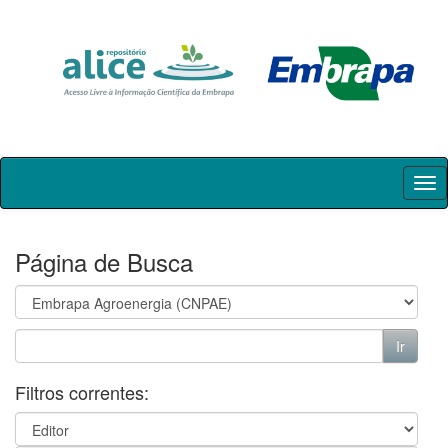
Skip
navigation
Página de Busca
Filtros correntes: