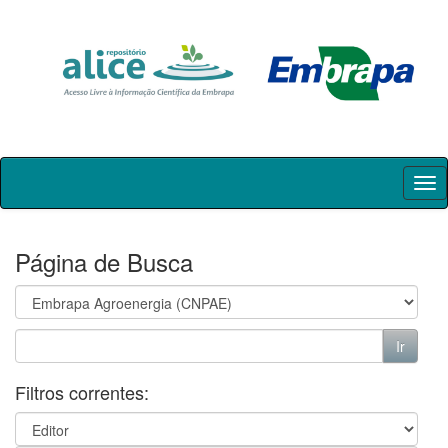
Skip
navigation
Página de Busca
Filtros correntes: