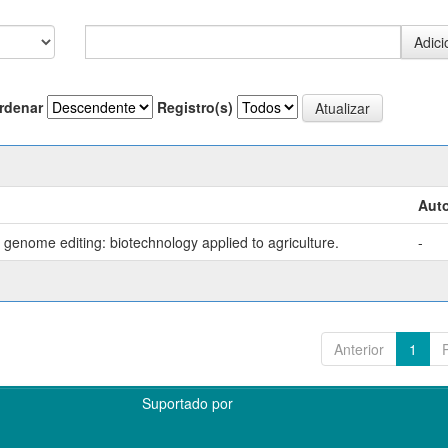
rdenar
Registro(s)
Auto
genome editing: biotechnology applied to agriculture.
-
Anterior
1
Suportado por