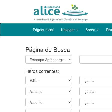
Skip
Página inicial
Navegar
Sobre
Est
navigation
Página de Busca
Filtros correntes: