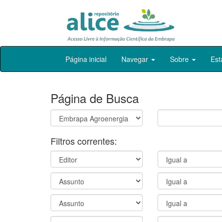
Skip
Página inicial
Navegar
Sobre
Est
navigation
Página de Busca
Filtros correntes: