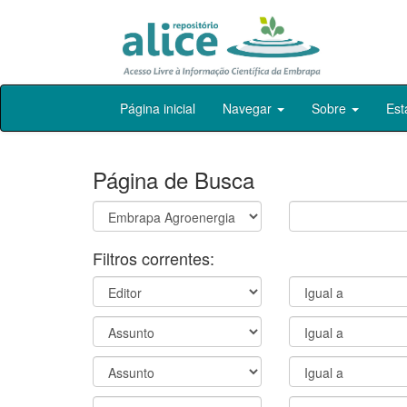
Skip
Página inicial
Navegar
Sobre
Est
navigation
Página de Busca
Filtros correntes: