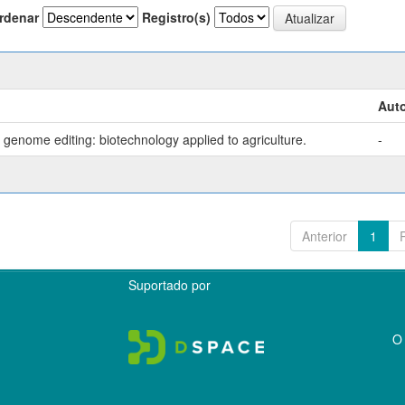
rdenar
Registro(s)
Auto
genome editing: biotechnology applied to agriculture.
-
Anterior
1
Suportado por
O 