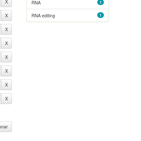
RNA
1
RNA editing
1