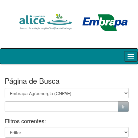
Skip
navigation
Página de Busca
Filtros correntes: