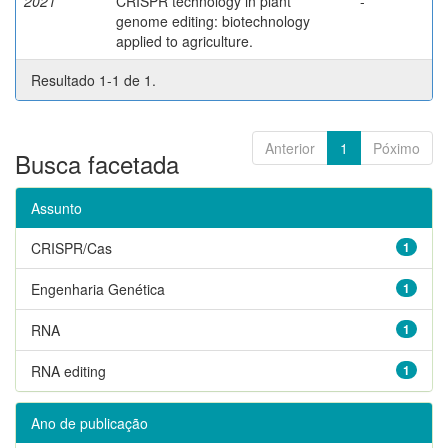
2021
CRISPR technology in plant
-
genome editing: biotechnology
applied to agriculture.
Resultado 1-1 de 1.
Anterior
1
Póximo
Busca facetada
Assunto
CRISPR/Cas
1
Engenharia Genética
1
RNA
1
RNA editing
1
Ano de publicação