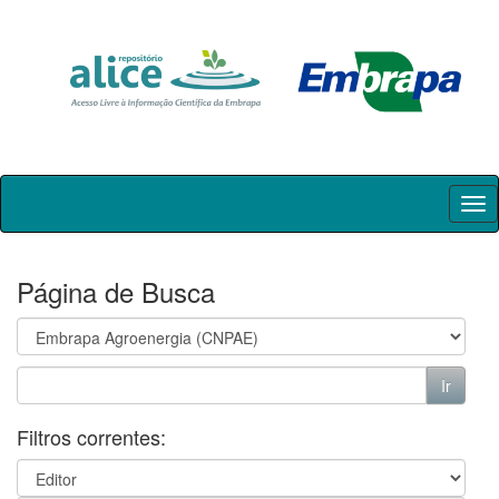
Skip
navigation
Página de Busca
Filtros correntes: