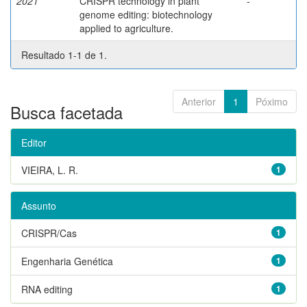
2021
CRISPR technology in plant
-
genome editing: biotechnology
applied to agriculture.
Resultado 1-1 de 1.
Anterior
1
Póximo
Busca facetada
Editor
VIEIRA, L. R.
1
Assunto
CRISPR/Cas
1
Engenharia Genética
1
RNA editing
1