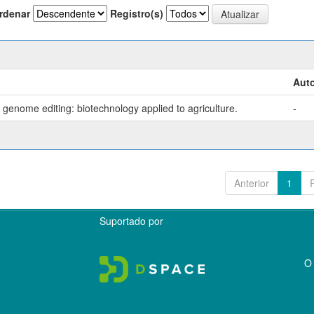
rdenar
Registro(s)
Auto
genome editing: biotechnology applied to agriculture.
-
Anterior
1
Suportado por
O 