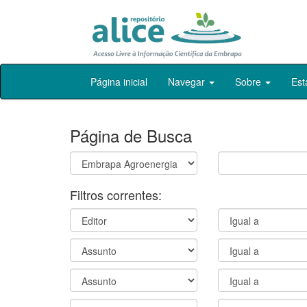
Skip
Página inicial
Navegar
Sobre
Est
navigation
Página de Busca
Filtros correntes: