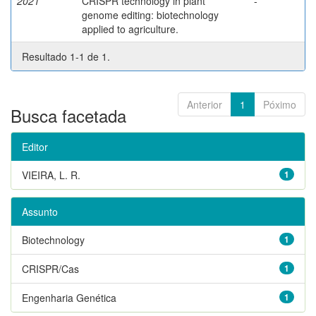
2021
CRISPR technology in plant
-
genome editing: biotechnology
applied to agriculture.
Resultado 1-1 de 1.
Anterior
1
Póximo
Busca facetada
Editor
VIEIRA, L. R.
1
Assunto
Biotechnology
1
CRISPR/Cas
1
Engenharia Genética
1