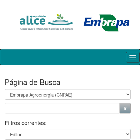
Skip
navigation
Página de Busca
Filtros correntes: