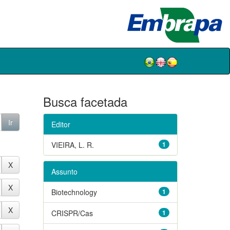
Busca facetada
Editor
VIEIRA, L. R.
1
Assunto
Biotechnology
1
CRISPR/Cas
1