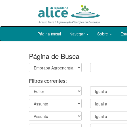
Skip
Página inicial
Navegar
Sobre
Est
navigation
Página de Busca
Filtros correntes: