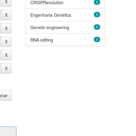
CRISPRevolution
1
Engenharia Genética
1
Genetic engineering
1
RNA editing
1