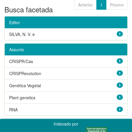
Anterior
1
Póximo
Busca facetada
Editor
SILVA, N. V. e
1
Assunto
CRISPR/Cas
1
CRISPRevolution
1
Genética Vegetal
1
Plant genetics
1
RNA
1
Indexado por