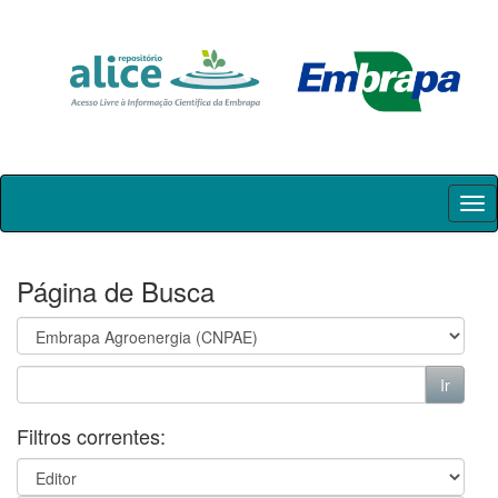
Skip
navigation
Página de Busca
Filtros correntes: