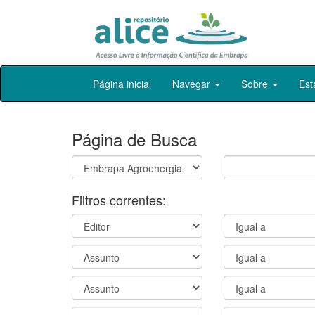
Skip
Página inicial
Navegar
Sobre
Est
navigation
Página de Busca
Filtros correntes: