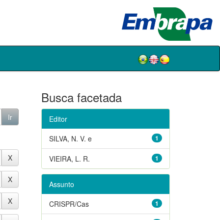
Busca facetada
Editor
SILVA, N. V. e
1
VIEIRA, L. R.
1
Assunto
CRISPR/Cas
1