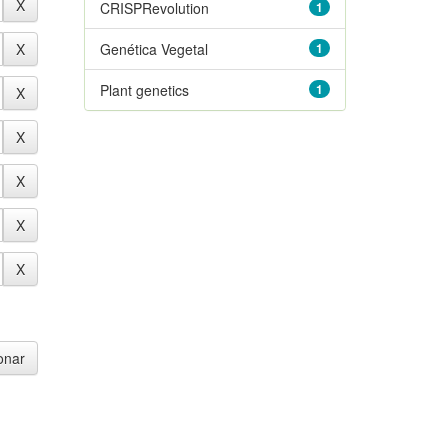
CRISPRevolution
1
Genética Vegetal
1
Plant genetics
1