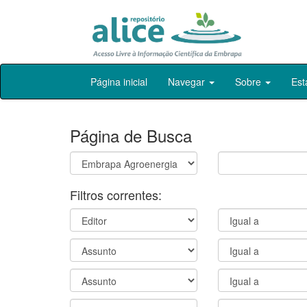
Skip
Página inicial
Navegar
Sobre
Est
navigation
Página de Busca
Filtros correntes: