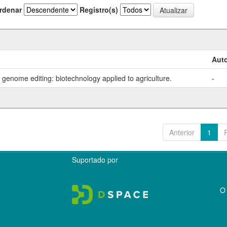
rdenar
Registro(s)
Auto
genome editing: biotechnology applied to agriculture.
-
Anterior
1
Suportado por
O 