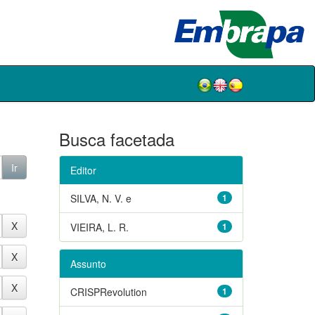
Busca facetada
Editor
SILVA, N. V. e
1
VIEIRA, L. R.
1
Assunto
CRISPRevolution
1