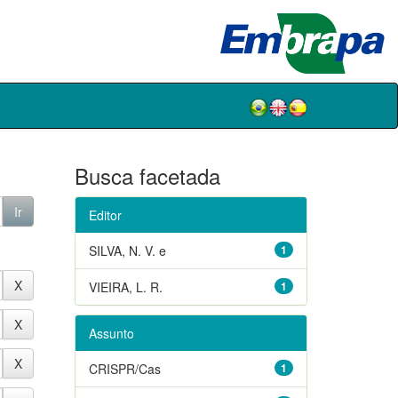
Busca facetada
Editor
SILVA, N. V. e
1
VIEIRA, L. R.
1
Assunto
CRISPR/Cas
1