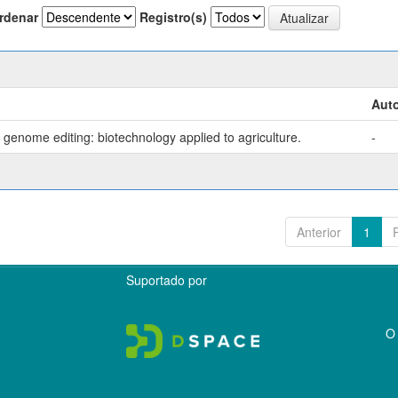
rdenar
Registro(s)
Auto
genome editing: biotechnology applied to agriculture.
-
Anterior
1
Suportado por
O 