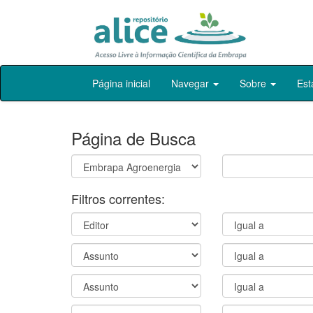
Skip
Página inicial
Navegar
Sobre
Est
navigation
Página de Busca
Filtros correntes: