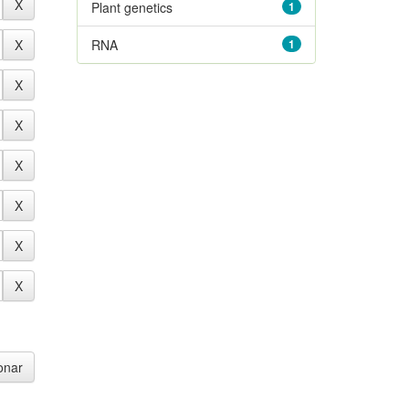
Plant genetics
1
RNA
1