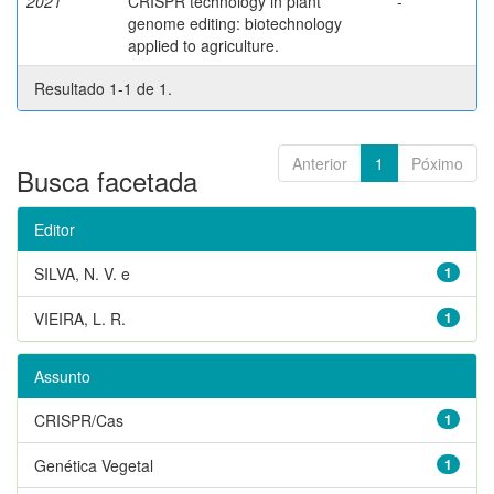
2021
CRISPR technology in plant
-
genome editing: biotechnology
applied to agriculture.
Resultado 1-1 de 1.
Anterior
1
Póximo
Busca facetada
Editor
SILVA, N. V. e
1
VIEIRA, L. R.
1
Assunto
CRISPR/Cas
1
Genética Vegetal
1