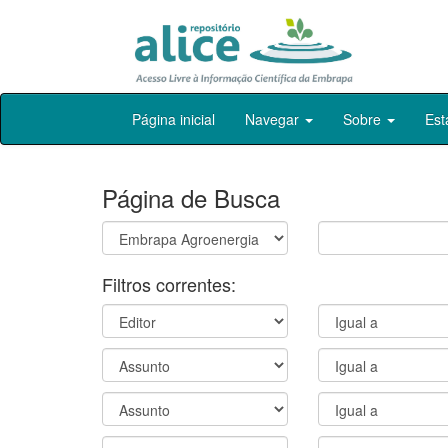
Skip
Página inicial
Navegar
Sobre
Est
navigation
Página de Busca
Filtros correntes: