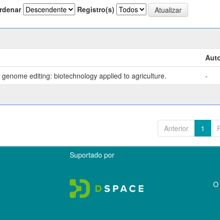
rdenar
Registro(s)
Auto
genome editing: biotechnology applied to agriculture.
-
Anterior
1
Suportado por
O 