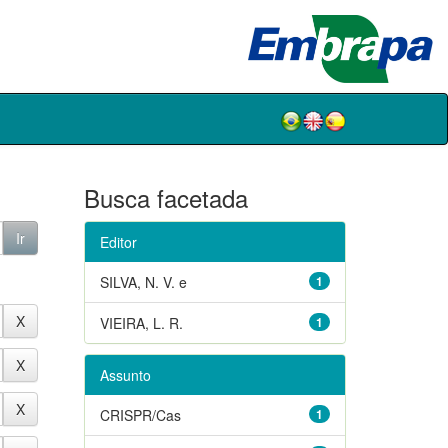
Busca facetada
Editor
SILVA, N. V. e
1
VIEIRA, L. R.
1
Assunto
CRISPR/Cas
1