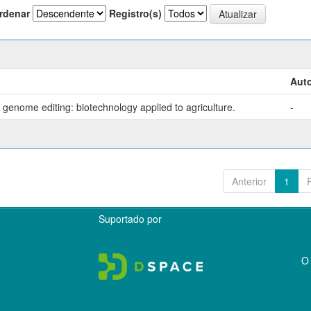
rdenar
Registro(s)
Auto
genome editing: biotechnology applied to agriculture.
-
Anterior
1
Suportado por
O 