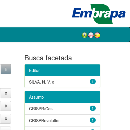
Busca facetada
Editor
SILVA, N. V. e
1
Assunto
CRISPR/Cas
1
CRISPRevolution
1