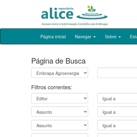
Skip
Página inicial
Navegar
Sobre
Est
navigation
Página de Busca
Filtros correntes: