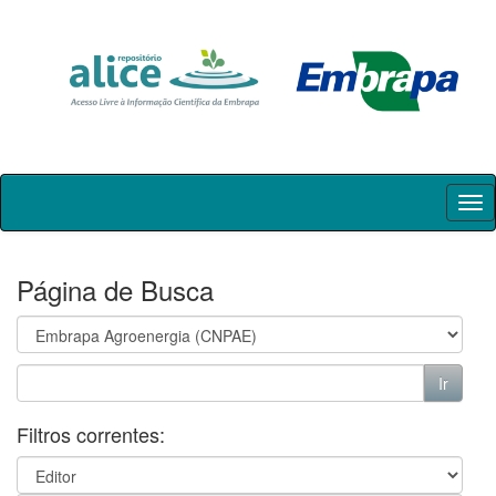
Skip
navigation
Página de Busca
Filtros correntes: