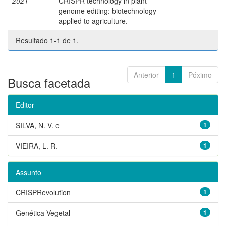
2021
CRISPR technology in plant
-
genome editing: biotechnology
applied to agriculture.
Resultado 1-1 de 1.
Anterior
1
Póximo
Busca facetada
Editor
SILVA, N. V. e
1
VIEIRA, L. R.
1
Assunto
CRISPRevolution
1
Genética Vegetal
1