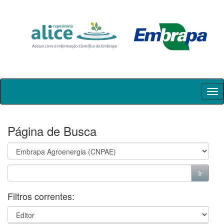
Skip
navigation
Página de Busca
Filtros correntes: