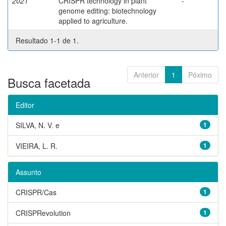
2021
CRISPR technology in plant
-
genome editing: biotechnology
applied to agriculture.
Resultado 1-1 de 1.
Anterior
1
Póximo
Busca facetada
Editor
SILVA, N. V. e
1
VIEIRA, L. R.
1
Assunto
CRISPR/Cas
1
CRISPRevolution
1