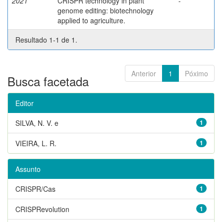
2021
CRISPR technology in plant
-
genome editing: biotechnology
applied to agriculture.
Resultado 1-1 de 1.
Anterior
1
Póximo
Busca facetada
Editor
SILVA, N. V. e
1
VIEIRA, L. R.
1
Assunto
CRISPR/Cas
1
CRISPRevolution
1