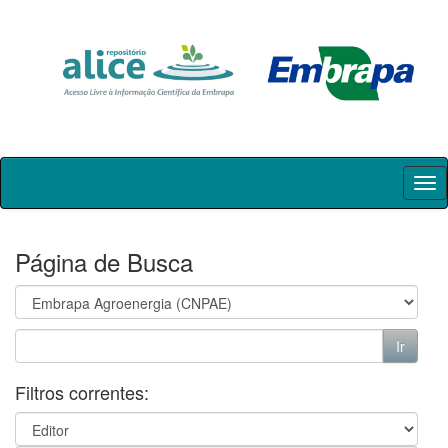
Skip
navigation
Página de Busca
Filtros correntes: