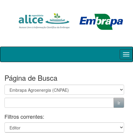
Skip
navigation
Página de Busca
Filtros correntes: