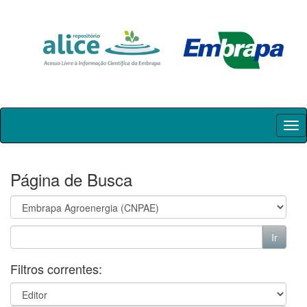
Skip
navigation
Página de Busca
Filtros correntes: