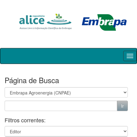
Skip
navigation
Página de Busca
Filtros correntes: