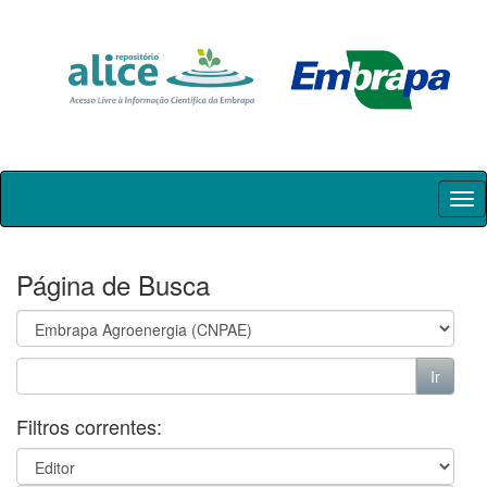
Skip
navigation
Página de Busca
Filtros correntes: