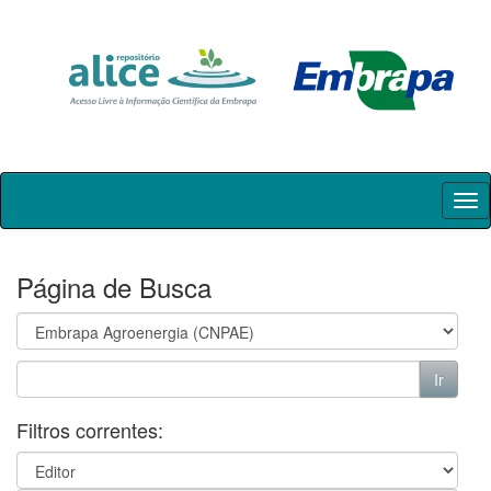
Skip
navigation
Página de Busca
Filtros correntes: