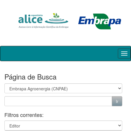
Skip
navigation
Página de Busca
Filtros correntes: