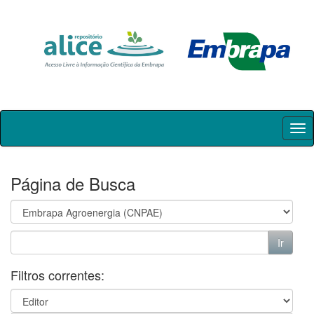
Skip
navigation
Página de Busca
Filtros correntes: