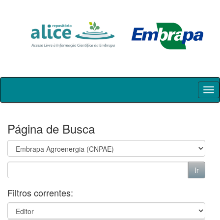
Skip
navigation
Página de Busca
Filtros correntes: