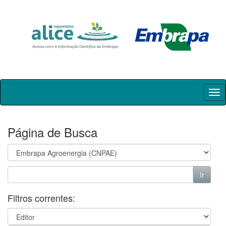
Skip
navigation
Página de Busca
Filtros correntes: