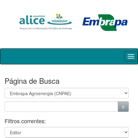
Skip
navigation
Página de Busca
Filtros correntes: