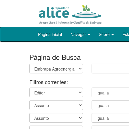
Skip
Página inicial
Navegar
Sobre
Est
navigation
Página de Busca
Filtros correntes: