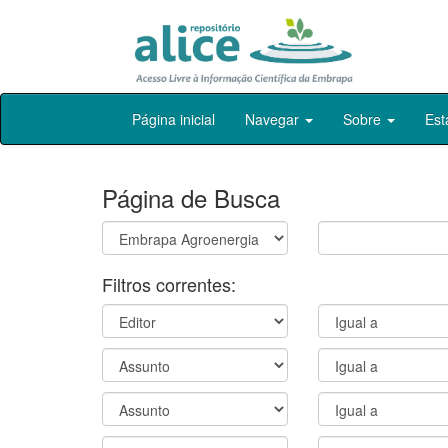
Skip
Página inicial
Navegar
Sobre
Est
navigation
Página de Busca
Filtros correntes: