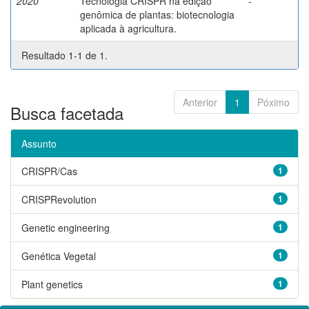
2020
Tecnologia CRISPR na edição
-
genômica de plantas: biotecnologia
aplicada à agricultura.
Resultado 1-1 de 1.
Anterior
1
Póximo
Busca facetada
Assunto
CRISPR/Cas
1
CRISPRevolution
1
Genetic engineering
1
Genética Vegetal
1
Plant genetics
1