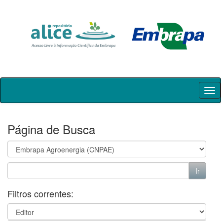
Skip
navigation
Página de Busca
Filtros correntes: