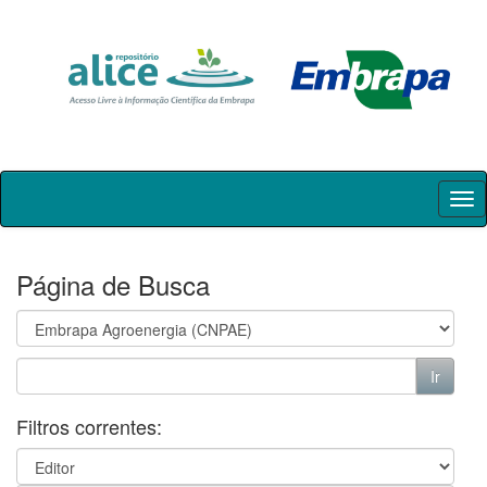
Skip
navigation
Página de Busca
Filtros correntes: