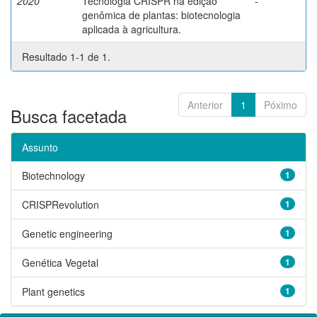
2020
Tecnologia CRISPR na edição
-
genômica de plantas: biotecnologia
aplicada à agricultura.
Resultado 1-1 de 1.
Anterior
1
Póximo
Busca facetada
Assunto
Biotechnology
1
CRISPRevolution
1
Genetic engineering
1
Genética Vegetal
1
Plant genetics
1