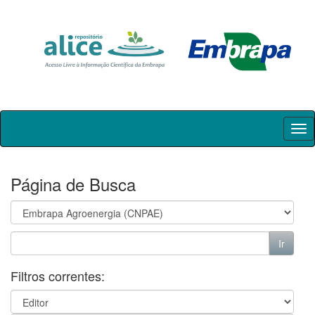
Skip
navigation
Página de Busca
Filtros correntes: