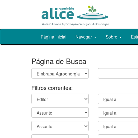
Skip
Página inicial
Navegar
Sobre
Est
navigation
Página de Busca
Filtros correntes: