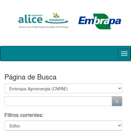
Skip
navigation
Página de Busca
Filtros correntes: