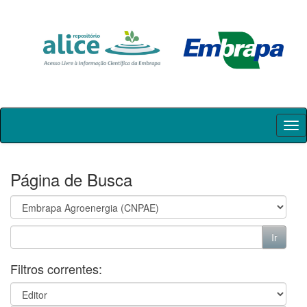
Skip
navigation
Página de Busca
Filtros correntes: