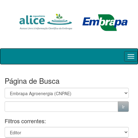
Skip
navigation
Página de Busca
Filtros correntes: