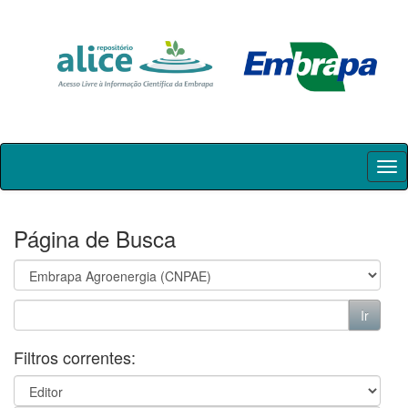
Skip
navigation
Página de Busca
Filtros correntes: