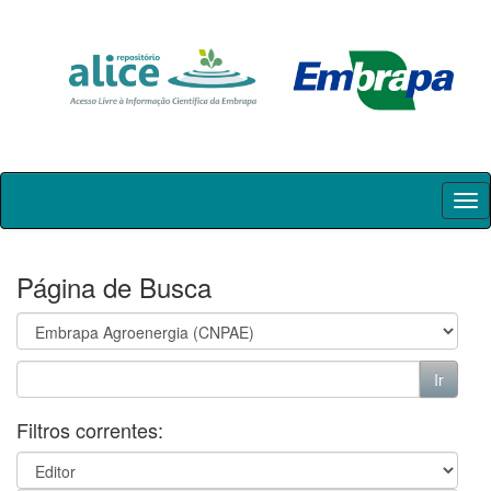
Skip
navigation
Página de Busca
Filtros correntes: