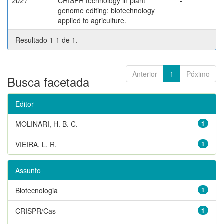
2021
CRISPR technology in plant
-
genome editing: biotechnology
applied to agriculture.
Resultado 1-1 de 1.
Anterior
1
Póximo
Busca facetada
Editor
MOLINARI, H. B. C.
1
VIEIRA, L. R.
1
Assunto
Biotecnologia
1
CRISPR/Cas
1