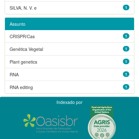
SILVA, N. V. e
1
Assunto
CRISPR/Cas
1
Genética Vegetal
1
Plant genetics
1
RNA
1
RNA editing
1
Indexado por