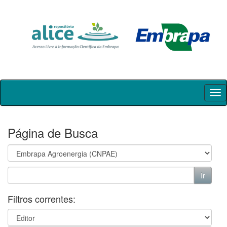
Skip
navigation
Página de Busca
Filtros correntes: