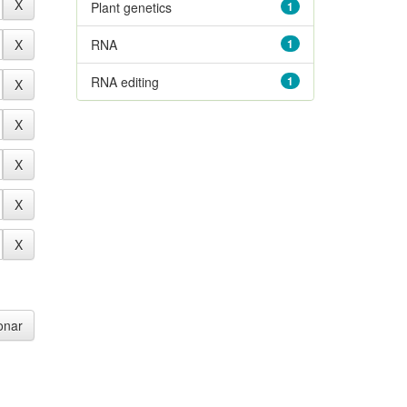
Plant genetics
1
RNA
1
RNA editing
1