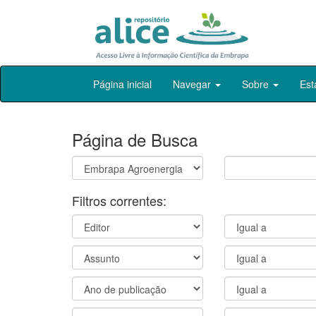
Skip
Página inicial
Navegar
Sobre
Est
navigation
Página de Busca
Filtros correntes: